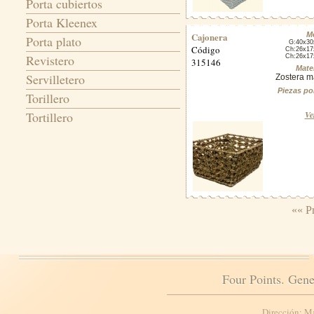
Porta cubiertos
Porta Kleenex
Cajonera
M
Porta plato
G:40x3
Código
Ch:26x1
Revistero
Ch:26x1
315146
Mater
Servilletero
Zostera m
Piezas po
Torillero
Tortillero
Ve
«« P
Four Points. Gene
Dirección: M