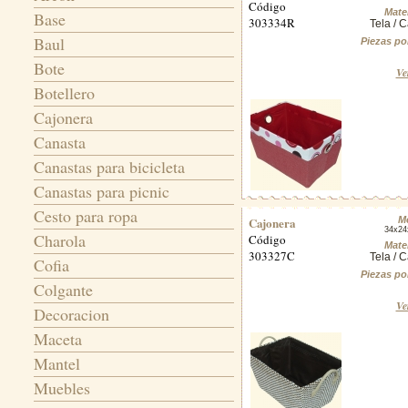
Código
Mater
Base
303334R
Tela / C
Baul
Piezas po
Bote
Ve
Botellero
Cajonera
Canasta
Canastas para bicicleta
Canastas para picnic
Cesto para ropa
Cajonera
M
34x24
Charola
Código
Mater
303327C
Tela / C
Cofia
Piezas po
Colgante
Ve
Decoracion
Maceta
Mantel
Muebles