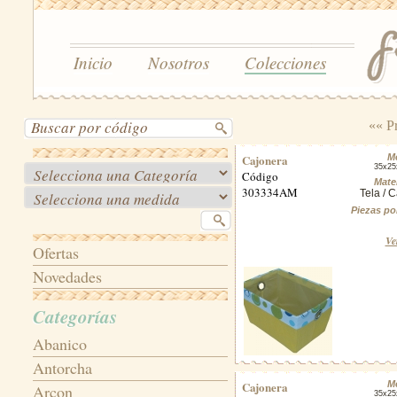
Inicio
Nosotros
Colecciones
«« P
Cajonera
M
35x25
Código
Mater
303334AM
Tela / C
Piezas po
Ve
Ofertas
Novedades
Categorías
Abanico
Antorcha
Cajonera
M
Arcon
35x25