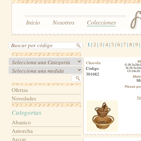
Inicio
Nosotros
Colecciones
1
|
2
|
3
|
4
|
5
|
6
|
7
|
8
|
9
Charola
M
G:36.5x28x
Código
M:29.5x24
Ch:24x18
301682
Mater
Mi
Piezas po
Ofertas
Novedades
Ve
Categorías
Abanico
Antorcha
Arcon