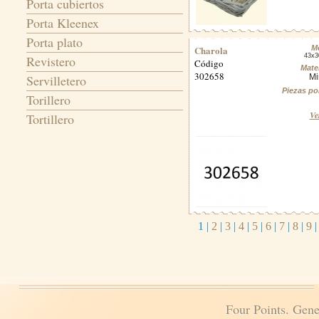
Porta cubiertos
Porta Kleenex
Porta plato
Charola
M
43x3
Revistero
Código
Mater
302658
Servilletero
Mi
Piezas po
Torillero
Ve
Tortillero
1
|
2
|
3
|
4
|
5
|
6
|
7
|
8
|
9
Four Points. Gene