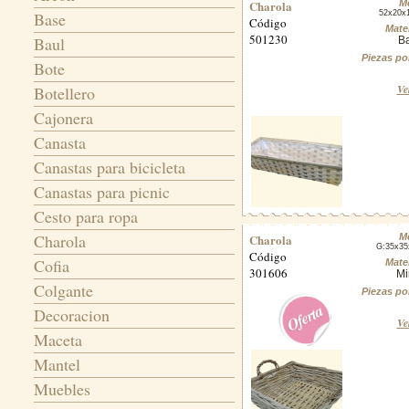
Charola
M
Base
52x20x
Código
Mater
501230
Baul
B
Piezas po
Bote
Ve
Botellero
Cajonera
Canasta
Canastas para bicicleta
Canastas para picnic
Cesto para ropa
Charola
Charola
M
G:35x3
Código
Cofia
Mater
301606
Mi
Colgante
Piezas po
Decoracion
Ve
Maceta
Mantel
Muebles