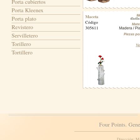
Porta cubiertos
Porta Kleenex
Maceta
M
Porta plato
45x45
Código
Mater
Revistero
305611
Madera / Pla
Servilletero
Piezas po
Torillero
Ve
Tortillero
Four Points. Gene
Dirección: M