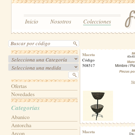
Inicio
Nosotros
Colecciones
Maceta
M
40x40
Código
Mater
508517
Mimbre / Pla
Piezas po
Ve
Ofertas
Novedades
Categorías
Abanico
Antorcha
Maceta
M
Arcon
Dia.