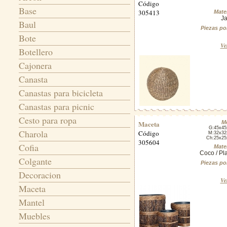
Código
Base
305413
Mater
Ja
Baul
Piezas po
Bote
Ve
Botellero
Cajonera
Canasta
Canastas para bicicleta
Canastas para picnic
Cesto para ropa
Maceta
M
G:45x4
Charola
Código
M:32x32
Ch:25x2
305604
Cofia
Mater
Coco / Pla
Colgante
Piezas po
Decoracion
Ve
Maceta
Mantel
Muebles