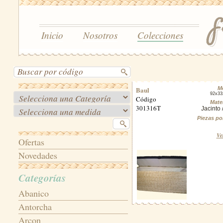
Inicio
Nosotros
Colecciones
Baul
M
92x33
Código
Mater
301316T
Jacinto 
Piezas po
Ve
Ofertas
Novedades
Categorías
Abanico
Antorcha
Arcon