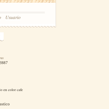
o
Usuario
ras
2887
o en color cafe
astico