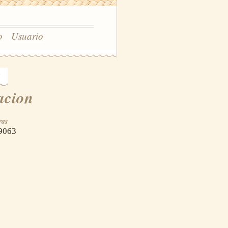
o
Usuario
acion
ras
9063