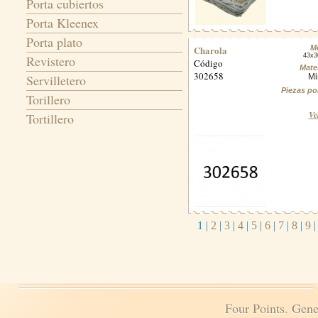
Porta cubiertos
Porta Kleenex
Porta plato
Charola
M
43x3
Revistero
Código
Mater
302658
Servilletero
Mi
Piezas po
Torillero
Ve
Tortillero
1
|
2
|
3
|
4
|
5
|
6
|
7
|
8
|
9
Four Points. Gene