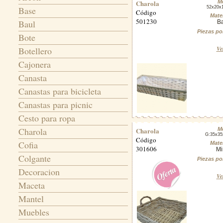
Charola
M
Base
52x20x
Código
Mater
501230
Baul
B
Piezas po
Bote
Ve
Botellero
Cajonera
Canasta
Canastas para bicicleta
Canastas para picnic
Cesto para ropa
Charola
Charola
M
G:35x3
Código
Cofia
Mater
301606
Mi
Colgante
Piezas po
Decoracion
Ve
Maceta
Mantel
Muebles