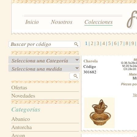
Inicio
Nosotros
Colecciones
1
|
2
|
3
|
4
|
5
|
6
|
7
|
8
|
9
Charola
M
G:36.5x28x
Código
M:29.5x24
Ch:24x18
301682
Mater
Mi
Piezas po
Ofertas
Novedades
Ve
Categorías
Abanico
Antorcha
Arcon